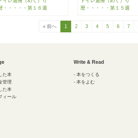
トイレ週捲（めく）り
トイレ週捲（めく）り
暦・・・・・第１６週
暦・・・・・第１５週
« 前へ
1
2
3
4
5
6
7
ge
Write & Read
した本
本をつくる
金管理
本をよむ
した本
フィール