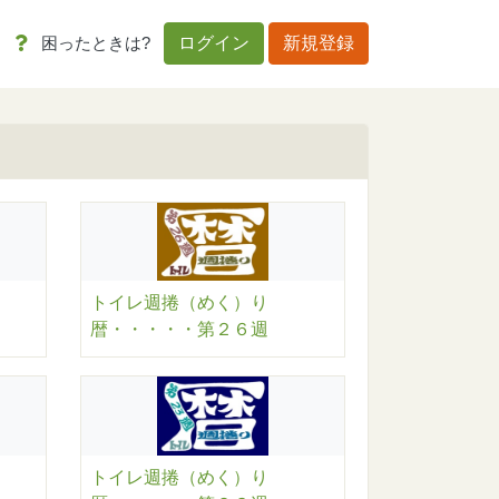
困ったときは?
ログイン
新規登録
トイレ週捲（めく）り
暦・・・・・第２６週
トイレ週捲（めく）り