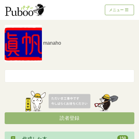
メニュー
manaho
読者登録
150
作成した本