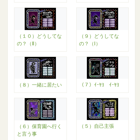
（１０）どうしてな
（９）どうしてな
の？（Ⅱ）
の？（Ⅰ）
（８）一緒に居たい
（７）ｲｰﾔﾖ ｲｰﾔﾖ
（５）自己主張
（６）保育園へ行く
と言う事