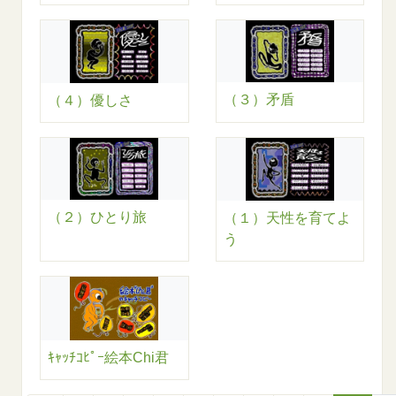
（３）矛盾
（４）優しさ
（２）ひとり旅
（１）天性を育てよ
う
ｷｬｯﾁｺﾋﾟｰ絵本Chi君