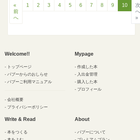
«
1
2
3
4
5
6
7
8
9
10
前
へ
»
Welcome!!
Mypage
トップページ
作成した本
パブーからのおしらせ
入出金管理
パブーご利用マニュアル
購入した本
プロフィール
会社概要
プライバシーポリシー
Write & Read
About
本をつくる
パブーについて
本をよむ
プレミアムプラン