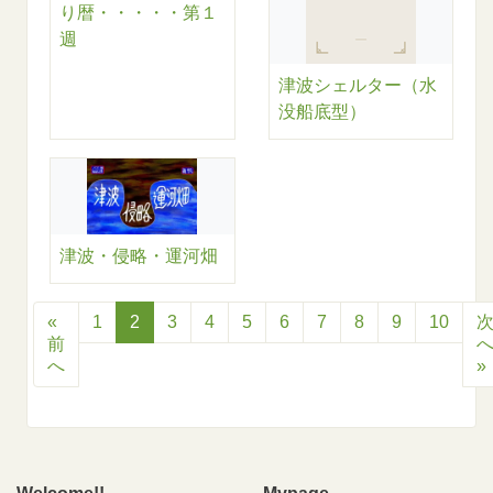
り暦・・・・・第１
週
津波シェルター（水
没船底型）
津波・侵略・運河畑
«
1
2
3
4
5
6
7
8
9
10
前
へ
»