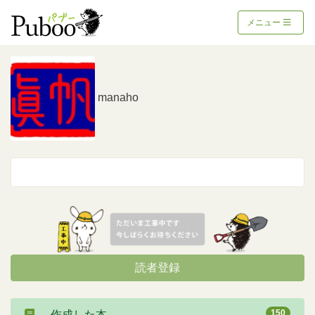
メニュー
manaho
読者登録
150
作成した本