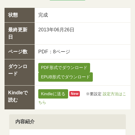
状態
完成
最終更新
2013年06月26日
日
ページ数
PDF：8ページ
ダウンロ
PDF形式でダウンロード
ード
EPUB形式でダウンロード
Kindleで
Kindleに送る
※要設定
設定方法はこ
New
読む
ちら
内容紹介