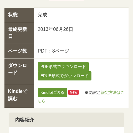
状態
完成
最終更新
2013年06月26日
日
ページ数
PDF：8ページ
ダウンロ
PDF形式でダウンロード
ード
EPUB形式でダウンロード
Kindleで
Kindleに送る
※要設定
設定方法はこ
New
読む
ちら
内容紹介