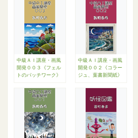
中級ＡＩ講座・画風
中級ＡＩ講座・画風
開発００３《フェル
開発００２《コラー
トのパッチワーク》
ジュ、葉書新聞紙》