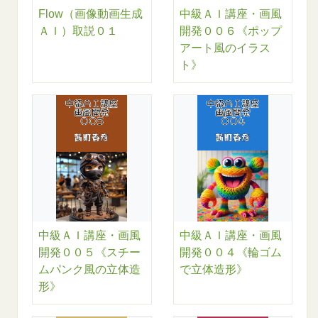
Flow（画像動画生成
中級ＡＩ講座・画風
ＡＩ）取説０１
開発００６《ポップ
アート風のイラス
ト》
中級ＡＩ講座・画風
中級ＡＩ講座・画風
開発００５《スチー
開発００４《輪ゴム
ムパンク風の立体造
で立体造形》
形》