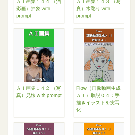
ＡＩ画集１４４ （油
ＡＩ画集１４３ （写
彩画）抽象 with
真）木彫り with
prompt
prompt
ＡＩ画集１４２ （写
Flow（画像動画生成
真）兄妹 with prompt
ＡＩ）取説０４：手
描きイラストを実写
化