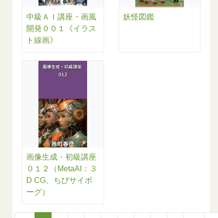
中級ＡＩ講座・画風
妖怪図鑑
開発００１《イラス
ト線画》
画像生成・初級講座
０１２（MetaAI：３
D CG、ちびサイボ
ーグ）