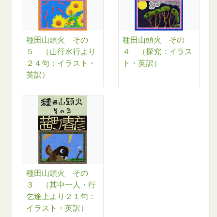
種田山頭火 その
種田山頭火 その
５ （山行水行より
４ （探究：イラス
２４句：イラスト・
ト・英訳）
英訳）
種田山頭火 その
３ （其中一人・行
乞途上より２１句：
イラスト・英訳）