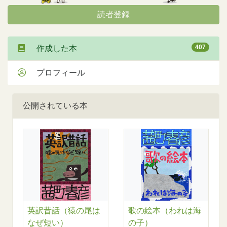
読者登録
407
作成した本
プロフィール
公開されている本
英訳昔話（猿の尾は
歌の絵本（われは海
なぜ短い）
の子）