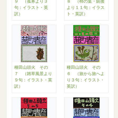
９ （孤寒より３
８ （柿の葉・銃後
句：イラスト・英
より１１句：イラス
訳）
ト・英訳）
種田山頭火 その
種田山頭火 その
７ （雑草風景より
６ （旅から旅へよ
９句：イラスト・英
り３句：イラスト・
訳）
英訳）