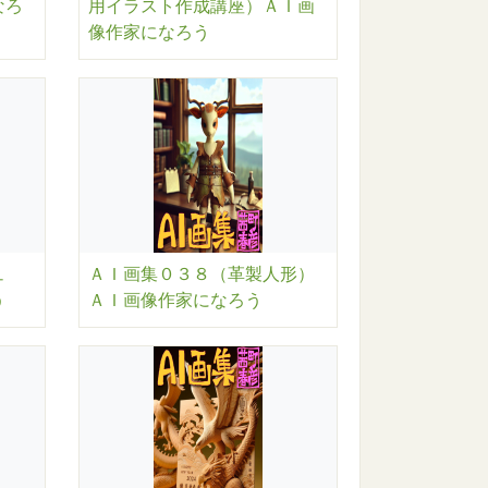
なろ
用イラスト作成講座）ＡＩ画
像作家になろう
ュ
ＡＩ画集０３８（革製人形）
う
ＡＩ画像作家になろう