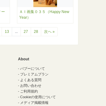
ィー
ＡＩ画集０３５（Happy New
Year）
13
...
27
28
次へ »
About
パブーについて
プレミアムプラン
よくある質問
お問い合わせ
ご利用規約
Cookieの使用について
メディア掲載情報