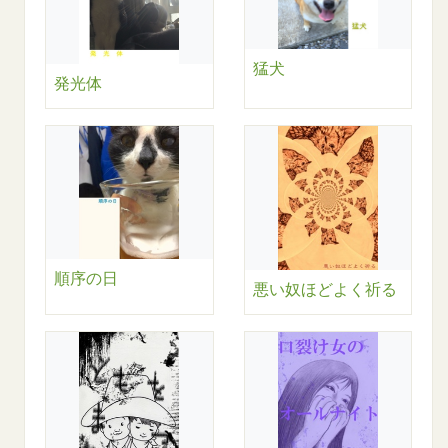
猛犬
発光体
順序の日
悪い奴ほどよく祈る