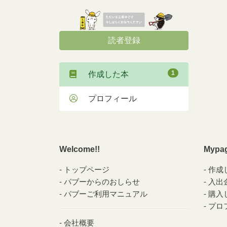
読者登録
1
作成した本
プロフィール
Welcome!!
Mypa
トップページ
作成
パブーからのおしらせ
入出
パブーご利用マニュアル
購入
プロ
会社概要