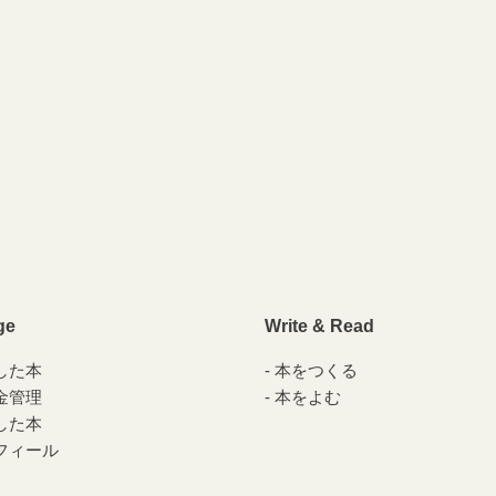
ge
Write & Read
した本
本をつくる
金管理
本をよむ
した本
フィール