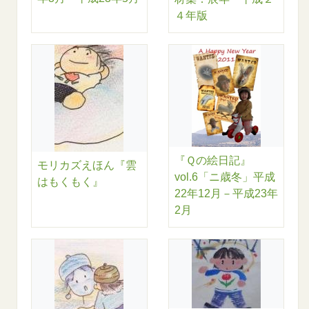
４年版
『Ｑの絵日記』
モリカズえほん『雲
vol.6「ニ歳冬」平成
はもくもく』
22年12月－平成23年
2月