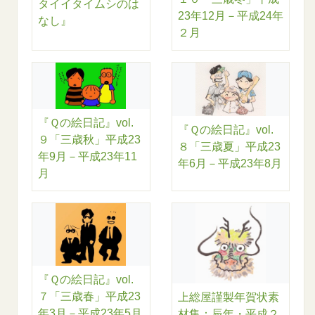
タイイタイムシのは
23年12月－平成24年
なし』
２月
『Ｑの絵日記』vol.
『Ｑの絵日記』vol.
９「三歳秋」平成23
８「三歳夏」平成23
年9月－平成23年11
年6月－平成23年8月
月
『Ｑの絵日記』vol.
７「三歳春」平成23
上総屋謹製年賀状素
年3月－平成23年5月
材集：辰年・平成２