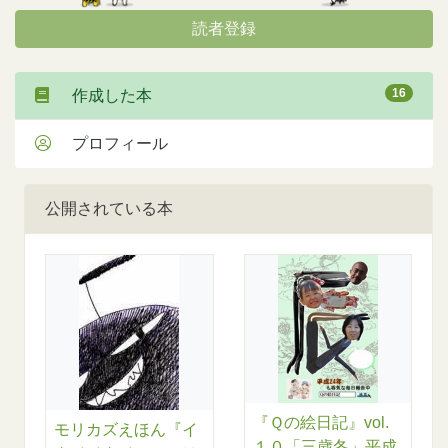
読者登録
16
作成した本
プロフィール
公開されている本
『Ｑの絵日記』vol.
モリカズえほん『イ
１０「三歳冬」平成