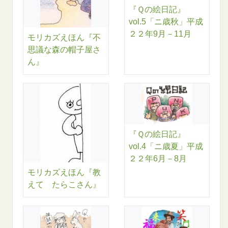
『Ｑの絵日記』
vol.5「ニ歳秋」平成
２２年9月－11月
モリカズえほん『不
思議な森の帽子屋さ
ん』
『Ｑの絵日記』
vol.4「ニ歳夏」平成
２２年6月－8月
モリカズえほん『教
えて たらこさん』