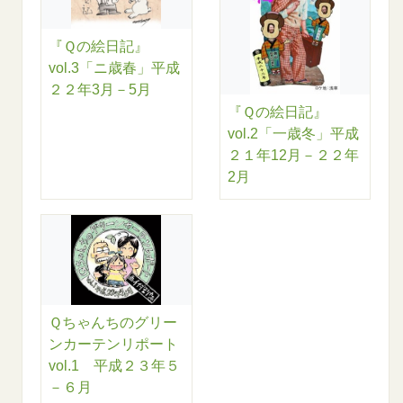
『Ｑの絵日記』
vol.3「ニ歳春」平成
２２年3月－5月
『Ｑの絵日記』
vol.2「一歳冬」平成
２１年12月－２２年
2月
Ｑちゃんちのグリー
ンカーテンリポート
vol.1 平成２３年５
－６月