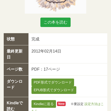
この本を読む
状態
完成
最終更新
2012年02月14日
日
ページ数
PDF：17ページ
ダウンロ
PDF形式でダウンロード
ード
EPUB形式でダウンロード
Kindleで
Kindleに送る
※要設定
設定方法はこ
New
読む
ちら