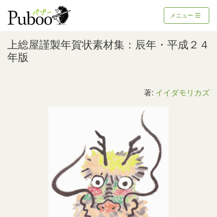
メニュー
上総屋謹製年賀状素材集：辰年・平成２４
年版
著:
イイダモリカズ