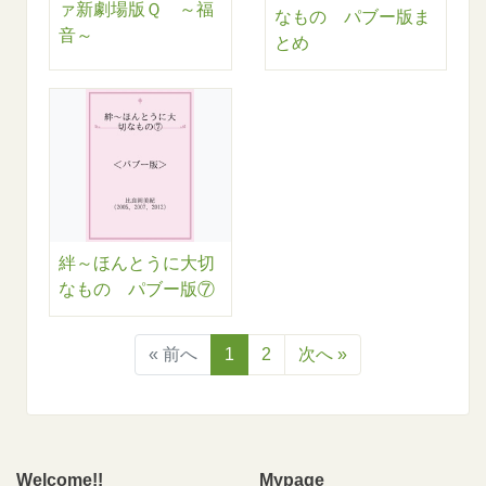
ァ新劇場版Ｑ ～福
なもの パブー版ま
音～
とめ
絆～ほんとうに大切
なもの パブー版⑦
« 前へ
1
2
次へ »
Welcome!!
Mypage