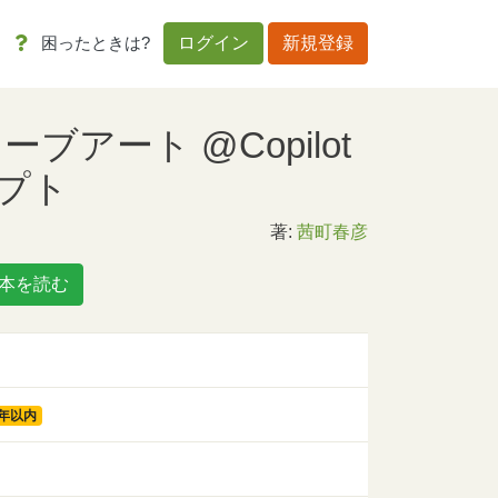
困ったときは?
ログイン
新規登録
ブアート @Copilot
ンプト
著:
茜町春彦
本を読む
3年以内