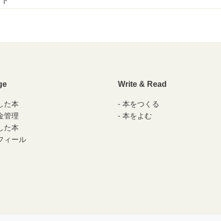
プト
ge
Write & Read
した本
本をつくる
金管理
本をよむ
した本
フィール