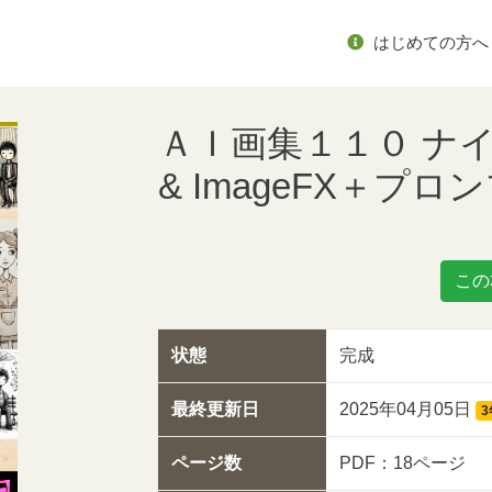
はじめての方へ
ＡＩ画集１１０ ナイー
& ImageFX＋プロ
この
状態
完成
最終更新日
2025年04月05日
ページ数
PDF：18ページ