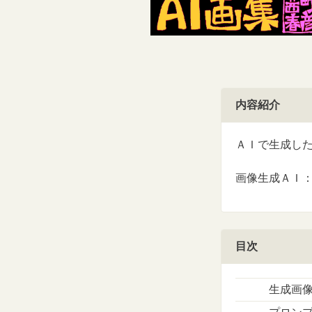
内容紹介
ＡＩで生成し
画像生成ＡＩ：I
目次
生成画