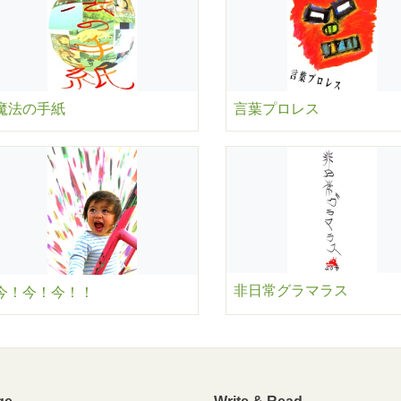
魔法の手紙
言葉プロレス
非日常グラマラス
今！今！今！！