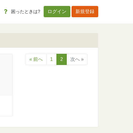
困ったときは?
ログイン
新規登録
« 前へ
1
2
次へ »