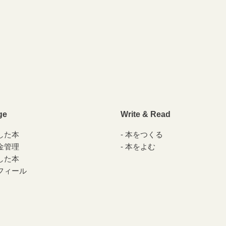
ge
Write & Read
した本
本をつくる
金管理
本をよむ
した本
フィール