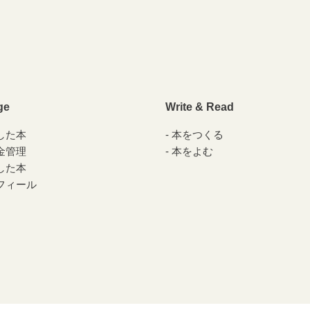
ge
Write & Read
した本
本をつくる
金管理
本をよむ
した本
フィール