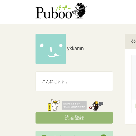
公
ykkamn
こんにちわわ。
読者登録