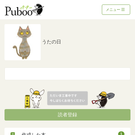
メニュー
うたの日
読者登録
1
作成した本