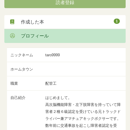
読者登録
1
作成した本
プロフィール
ニックネーム
taro9999
ホームタウン
職業
配管工
自己紹介
はじめまして。
高次脳機能障害・左下肢障害を持っていて障
害者２種６級認定を受けている元トラックド
ライバー兼アマチュアキックボクサーです。
数年前に交通事故を起こし障害者認定を受