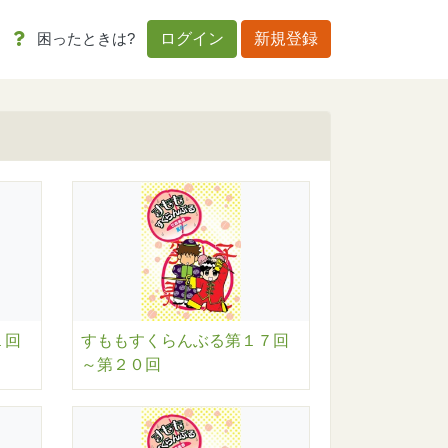
困ったときは?
ログイン
新規登録
１回
すももすくらんぶる第１７回
～第２０回