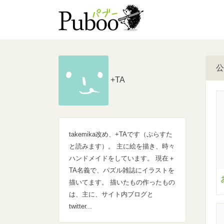
公
+TA
takemika改め、+TAです（ぷらすた
と読みます）。 主に絵を描き、時々
ハンドメイドをしています。 現在＋
TA名義で、パズル雑誌にイラストを
描いてます。 描いたもの作ったもの
は、主に、サイト内ブログと
twitter...