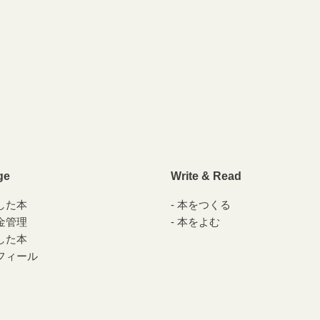
ge
Write & Read
した本
本をつくる
金管理
本をよむ
した本
フィール