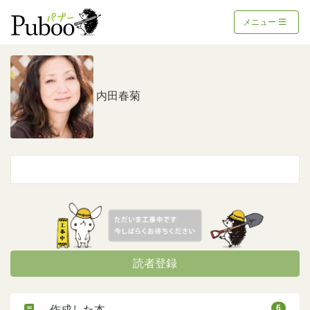
メニュー
内田春菊
読者登録
6
作成した本