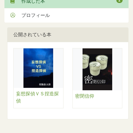
2
作成した本
プロフィール
公開されている本
妄想探偵ＶＳ捏造探
密閉信仰
偵