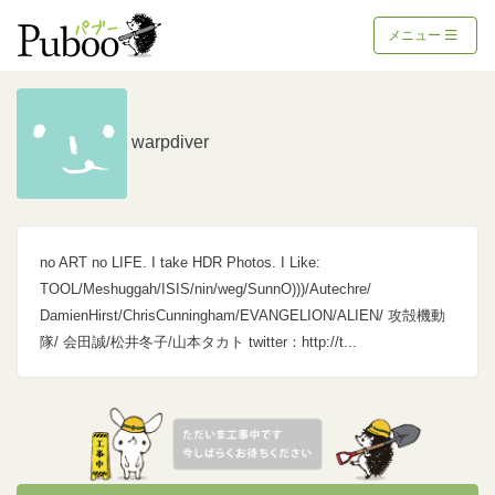
メニュー
warpdiver
no ART no LIFE. I take HDR Photos. I Like:
TOOL/Meshuggah/ISIS/nin/weg/SunnO)))/Autechre/
DamienHirst/ChrisCunningham/EVANGELION/ALIEN/ 攻殻機動
隊/ 会田誠/松井冬子/山本タカト twitter：http://t...