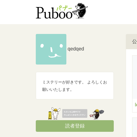
公
qedqed
ミステリーが好きです。 よろしくお
願いいたします。
読者登録