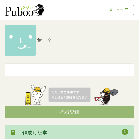
メニュー
金 幸
読者登録
1
作成した本