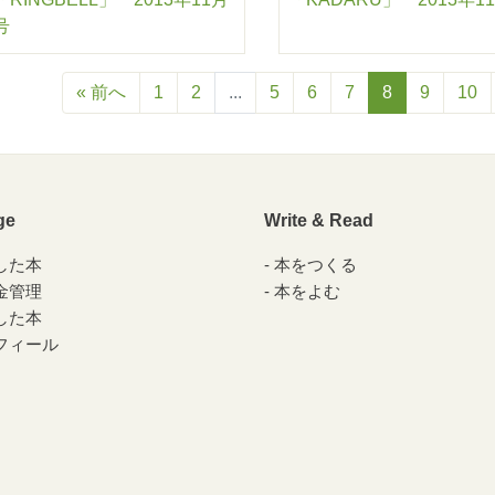
号
« 前へ
1
2
...
5
6
7
8
9
10
ge
Write & Read
した本
本をつくる
金管理
本をよむ
した本
フィール