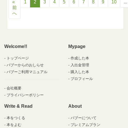
«
1
2
3
4
5
6
7
8
9
10
...
前
へ
Welcome!!
Mypage
トップページ
作成した本
パブーからのおしらせ
入出金管理
パブーご利用マニュアル
購入した本
プロフィール
会社概要
プライバシーポリシー
Write & Read
About
本をつくる
パブーについて
本をよむ
プレミアムプラン