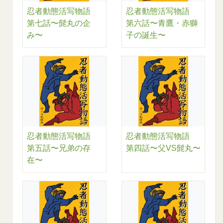
忍者動態活写物語
忍者動態活写物語
第七話〜髭丸の企
第六話〜青鷹・赤獅
み〜
子の誕生〜
忍者動態活写物語
忍者動態活写物語
第五話〜兄弟の存
第四話〜父VS髭丸〜
在〜