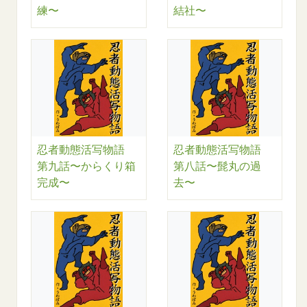
練〜
結社〜
忍者動態活写物語
忍者動態活写物語
第九話〜からくり箱
第八話〜髭丸の過
完成〜
去〜