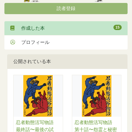
読者登録
15
作成した本
プロフィール
公開されている本
忍者動態活写物語
忍者動態活写物語
最終話〜最後の試
第十話〜怨霊と秘密