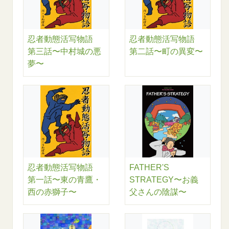
忍者動態活写物語
忍者動態活写物語
第三話〜中村城の悪
第二話〜町の異変〜
夢〜
忍者動態活写物語
FATHER'S
第一話〜東の青鷹・
STRATEGY〜お義
西の赤獅子〜
父さんの陰謀〜