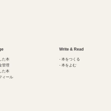
ge
Write & Read
した本
本をつくる
金管理
本をよむ
した本
フィール