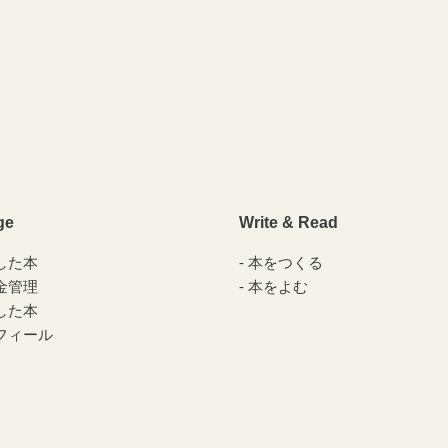
ge
Write & Read
した本
本をつくる
金管理
本をよむ
した本
フィール