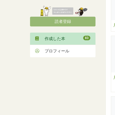
読者登録
83
作成した本
プロフィール