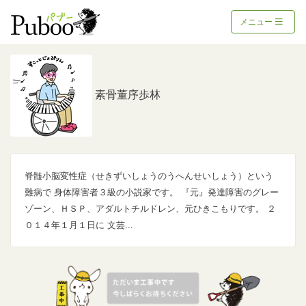
メニュー
素骨董序歩林
脊髄小脳変性症（せきずいしょうのうへんせいしょう）という
難病で 身体障害者３級の小説家です。 『元』発達障害のグレー
ゾーン、ＨＳＰ、アダルトチルドレン、元ひきこもりです。 ２
０１４年１月１日に 文芸...