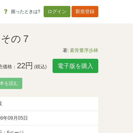
困ったときは?
ログイン
新規登録
 その７
著:
素骨董序歩林
22円
電子版を購入
売価格：
(税込)
本を読む
成
16年09月05日
DF：6ページ