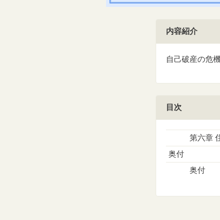
内容紹介
自己破産の危
目次
第六章 
奥付
奥付