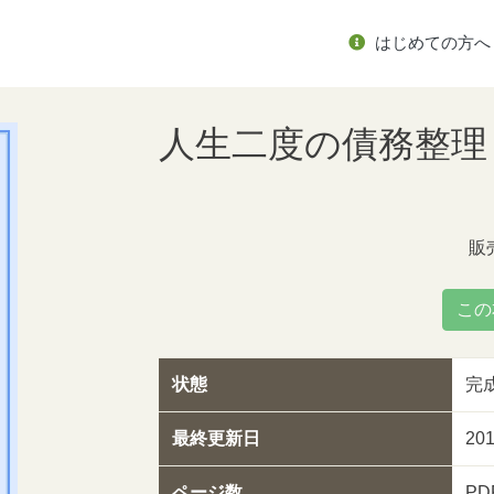
はじめての方へ
人生二度の債務整理
販
この
状態
完
最終更新日
20
ページ数
P