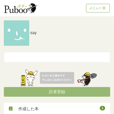
メニュー
say
読者登録
1
作成した本