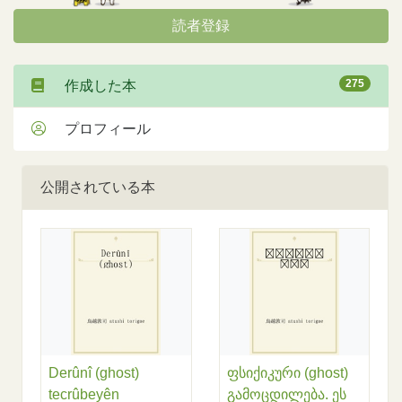
読者登録
275
作成した本
プロフィール
公開されている本
Derûnî (ghost)
ფსიქიკური (ghost)
tecrûbeyên
გამოცდილება. ეს