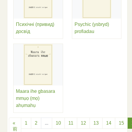
Психічні (привид)
Psychic (ysbryd)
досвід
profiadau
Maara ihe gbasara
mmụọ (mọ)
ahụmahụ
«
1
2
...
10
11
12
13
14
15
前