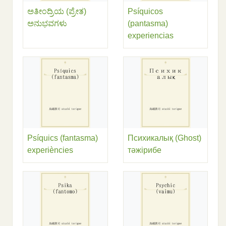
ಅತೀಂದ್ರಿಯ (ಪ್ರೇತ)
Psíquicos
ಅನುಭವಗಳು
(pantasma)
experiencias
Psíquics (fantasma)
Психикалық (Ghost)
experiències
тәжірибе