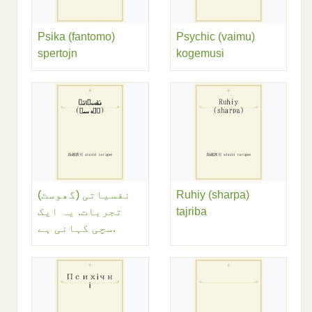
Psika (fantomo)
Psychic (vaimu)
spertojn
kogemusi
نفسیاتی (گھوسٹ)
Ruhiy (sharpa)
تجربات. یہ ایک
tajriba
سچی کہانی ہے.