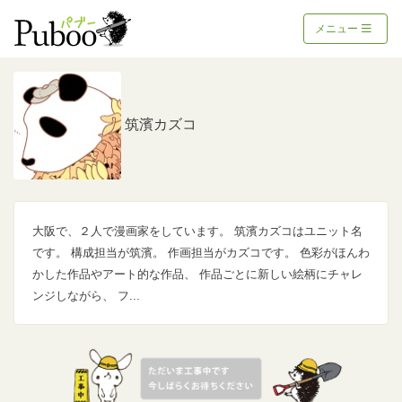
メニュー
筑濱カズコ
大阪で、２人で漫画家をしています。 筑濱カズコはユニット名
です。 構成担当が筑濱。 作画担当がカズコです。 色彩がほんわ
かした作品やアート的な作品、 作品ごとに新しい絵柄にチャレ
ンジしながら、 フ...