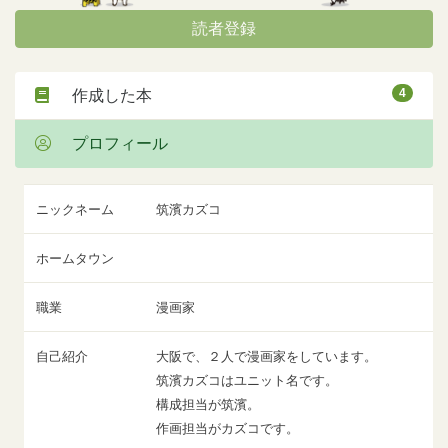
読者登録
4
作成した本
プロフィール
ニックネーム
筑濱カズコ
ホームタウン
職業
漫画家
自己紹介
大阪で、２人で漫画家をしています。
筑濱カズコはユニット名です。
構成担当が筑濱。
作画担当がカズコです。