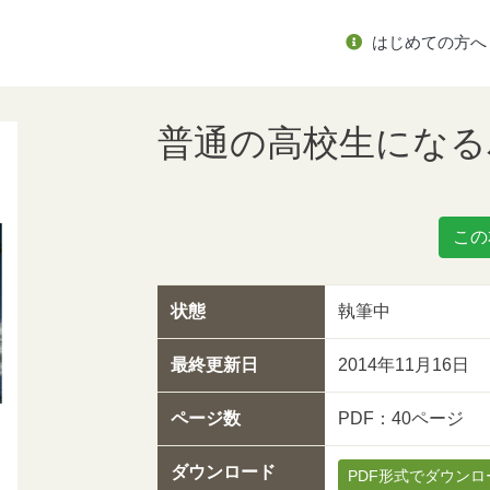
はじめての方へ
普通の高校生になる
この
状態
執筆中
最終更新日
2014年11月16日
ページ数
PDF：40ページ
ダウンロード
PDF形式でダウンロ