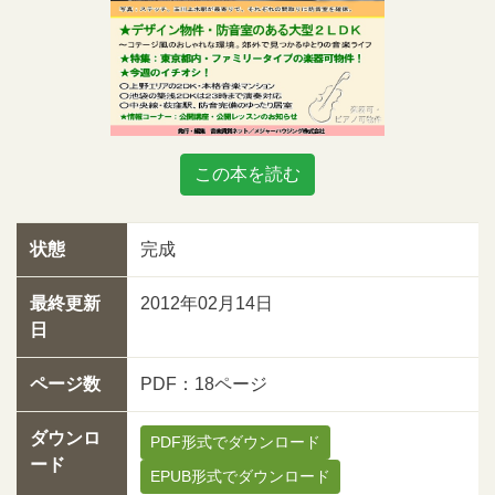
この本を読む
状態
完成
最終更新
2012年02月14日
日
ページ数
PDF：18ページ
ダウンロ
PDF形式でダウンロード
ード
EPUB形式でダウンロード