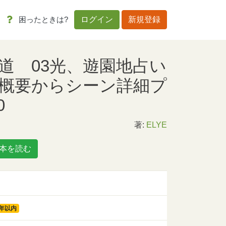
困ったときは?
ログイン
新規登録
道 03光、遊園地占い
概要からシーン詳細プ
0
著:
ELYE
本を読む
3年以内