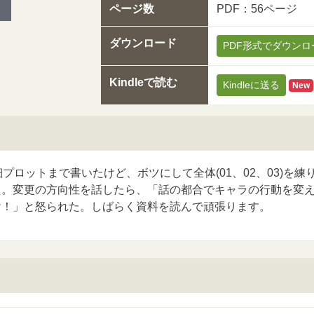
ページ数
PDF：56ページ
ダウンロード
PDF形式でダウンロ
Kindleで読む
Kindleに送る
New
細プロットまで書いたけど、ボツにして全体(01、02、03)を練
た。変更の方向性を話したら、「話の都合でキャラの行動を変
け！」と怒られた。しばらく資料を読んで頑張ります。