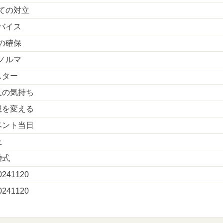
ての対立
バイス
の確保
ノルマ
スター
又の気持ち
想を変える
ベント当日
上
婚式
241120
241120