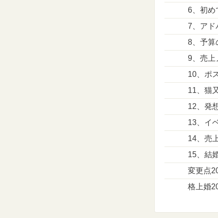
6、初め
7、アド
8、予算
9、売上
10、ポ
11、猫
12、発
13、イ
14、売
15、結
変更点20
格上婚20