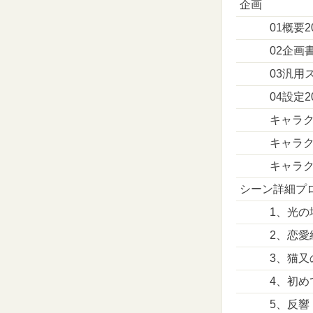
企画
01概要20
02企画書
03汎用ス
04設定20
キャラク
キャラク
キャラ
シーン詳細プ
1、光の
2、恋愛
3、猫又
4、初め
5、反響