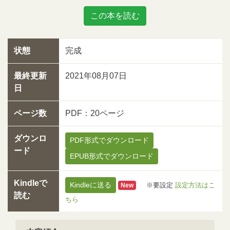
この本を読む
状態
完成
最終更新
2021年08月07日
日
ページ数
PDF：20ページ
ダウンロ
PDF形式でダウンロード
ード
EPUB形式でダウンロード
Kindleで
Kindleに送る
※要設定
設定方法はこ
New
読む
ちら