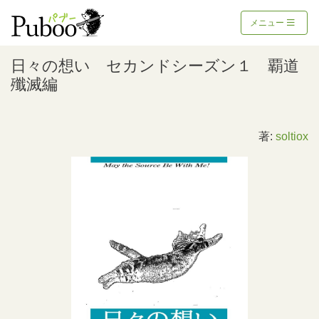
メニュー
日々の想い セカンドシーズン１ 覇道
殲滅編
著:
soltiox