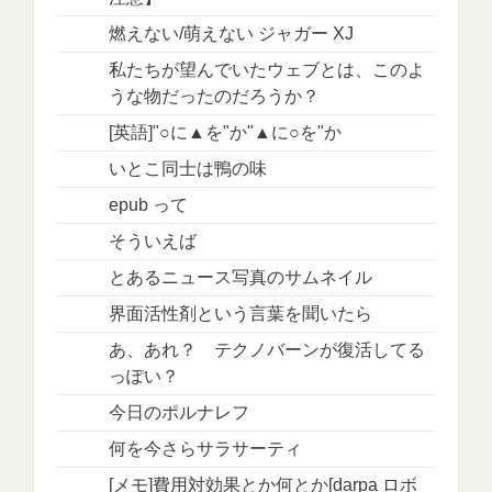
燃えない/萌えない ジャガー XJ
私たちが望んでいたウェブとは、このよ
うな物だったのだろうか？
[英語]"○に▲を"か"▲に○を"か
いとこ同士は鴨の味
epub って
そういえば
とあるニュース写真のサムネイル
界面活性剤という言葉を聞いたら
あ、あれ？ テクノバーンが復活してる
っぽい？
今日のポルナレフ
何を今さらサラサーティ
[メモ]費用対効果とか何とか[darpa ロボ