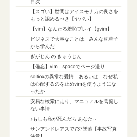
目次
【スゴい】世間はアイスモナカの良さを
もっと認めるべき【ヤバい】
【vim】なんたる羞恥プレイ【gvim】
ビジネスで大事なことは、みんな枕草子
から学んだ
ぎがじん の きゅうじん
【備忘】vim：spaceでページ送り
soltioxの異常な愛情 あるいは なぜ私
は心配するのを止めvimを使うようにな
ったか
安易な検索に走り、マニュアルを閲覧し
ない事情
♪もしも私が死んだら あなた～
サンアンドレアスで737墜落【事故写真
注意】