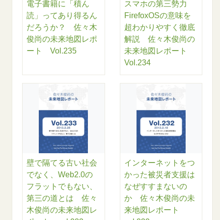
電子書籍に「積ん
スマホの第三勢力
読」ってあり得るん
FirefoxOSの意味を
だろうか？ 佐々木
超わかりやすく徹底
俊尚の未来地図レポ
解説 佐々木俊尚の
ート Vol.235
未来地図レポート
Vol.234
壁で隔てる古い社会
インターネットをつ
でなく、Web2.0の
かった被災者支援は
フラットでもない、
なぜすすまないの
第三の道とは 佐々
か 佐々木俊尚の未
木俊尚の未来地図レ
来地図レポート