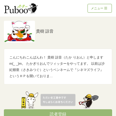
メニュー
貴樹 諒音
こんにちわこんばんわ！ 貴樹 諒音（たか りおん）と申します
m(_ _)m。 たかぎりおんでツィッターをやってます。 以前は沙
紀都亜（さきみつぐ）というペンネームで『シネマズライフ』
というＨＰを開いておりま...
読者登録