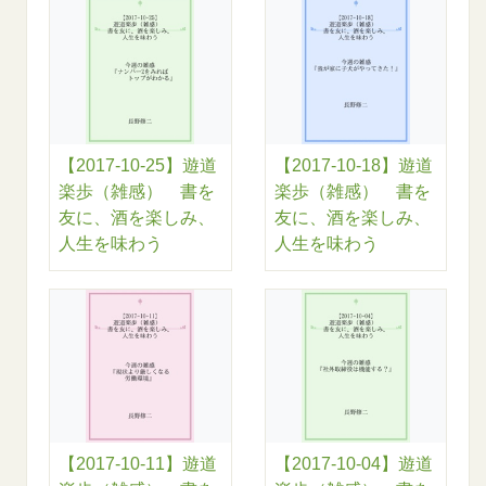
【2017-10-25】遊道
【2017-10-18】遊道
楽歩（雑感） 書を
楽歩（雑感） 書を
友に、酒を楽しみ、
友に、酒を楽しみ、
人生を味わう
人生を味わう
【2017-10-11】遊道
【2017-10-04】遊道