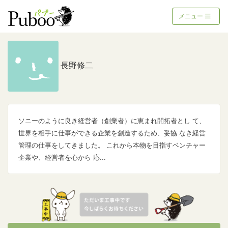
メニュー
長野修二
ソニーのように良き経営者（創業者）に恵まれ開拓者とし て、
世界を相手に仕事ができる企業を創造するため、妥協 なき経営
管理の仕事をしてきました。 これから本物を目指すベンチャー
企業や、経営者を心から 応...