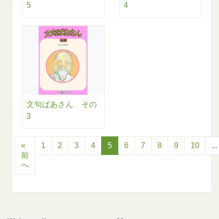
5
4
文句ばあさん その
3
«
1
2
3
4
5
6
7
8
9
10
...
前
へ