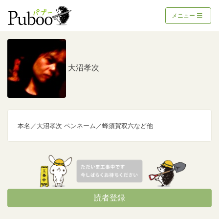
メニュー
大沼孝次
本名／大沼孝次 ペンネーム／蜂須賀双六など他
読者登録