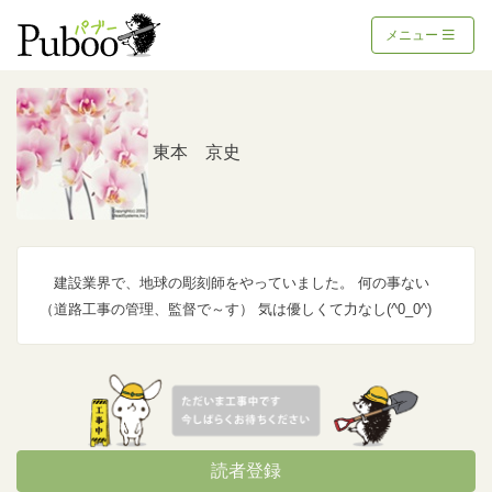
メニュー
東本 京史
建設業界で、地球の彫刻師をやっていました。 何の事ない
（道路工事の管理、監督で～す） 気は優しくて力なし(^0_0^)
読者登録