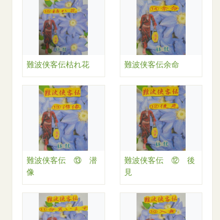
難波侠客伝枯れ花
難波侠客伝余命
難波侠客伝 ⑬ 潜
難波侠客伝 ⑫ 後
像
見