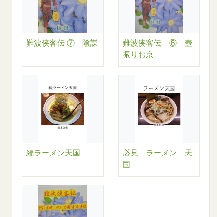
難波侠客伝 ⑦ 陰謀
難波侠客伝 ⑥ 壺
振りお京
続ラーメン天国
必見 ラーメン 天
国