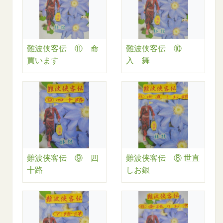
難波侠客伝 ⑪ 命
難波侠客伝 ⑩
買います
入 舞
難波侠客伝 ⑨ 四
難波侠客伝 ⑧ 世直
十路
しお銀