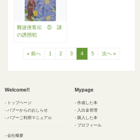
難波侠客伝 ⑤ 謎
の誘拐犯
« 前へ
1
2
3
4
5
次へ »
Welcome!!
Mypage
トップページ
作成した本
パブーからのおしらせ
入出金管理
パブーご利用マニュアル
購入した本
プロフィール
会社概要