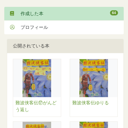
64
作成した本
プロフィール
公開されている本
難波侠客伝⑰がんど
難波侠客伝ゆりる
う返し