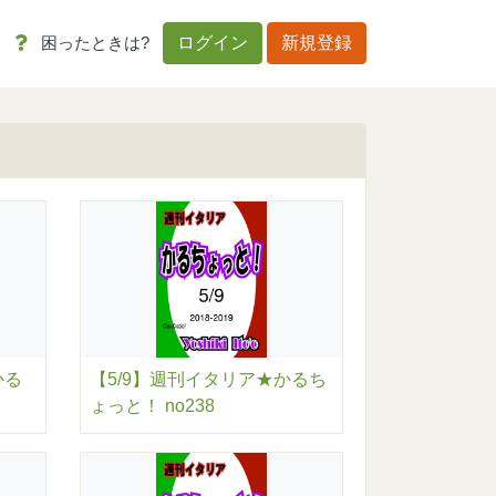
困ったときは?
ログイン
新規登録
かる
【5/9】週刊イタリア★かるち
ょっと！ no238