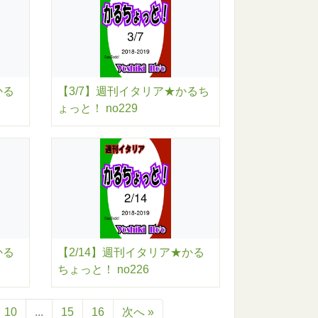
かる
【3/7】週刊イタリア★かるち
ょっと！ no229
かる
【2/14】週刊イタリア★かる
ちょっと！ no226
10
...
15
16
次へ »