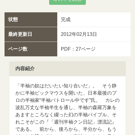
状態
完成
最終更新日
2012年02月13日
ページ数
PDF：27ページ
内容紹介
「半袖の奴はだいたい知り合いだ」。 そう静
かに半袖ビックマウスを開いた、日本最後のプ
ロの半袖家“半袖パトロール中です”氏。 カレの
波乱万丈な半袖半生を通し、半袖の森羅万象を
あますところなく綴った幻の半袖バイブル、そ
れこそがこの『「週刊半袖クン日記」漂流記』
である。 前から、後ろから、半分から、もう