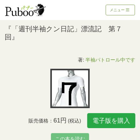
メニュー
『「週刊半袖クン日記」漂流記 第７
回』
著:
半袖パトロール中です
61円
電子版を購入
販売価格：
(税込)
この本を読む