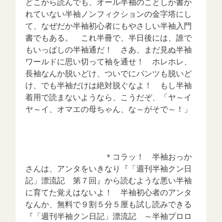
どこから読んでも、オール半袖のことしか書か
れていない半袖ノンフィクションの金字塔にし
て、なぜだか半袖初心者にもやさしい半袖入門
書でもある。 これ半冊で、半日後には、誰で
もいっぱしの半袖通だ！ さあ、まだ見ぬ半袖
ワールドに思い切って袖を通せ！ ホレホレ、
長袖なんか脱いどけ、ついでにパンツも脱いど
け、でも半袖だけは絶対脱ぐなよ！ もし半袖
着用で読まないようなら、こうだぞ、「ヤ～イ
ヤ～イ、オマエの母ちゃん、な～がそで～！」
＊コラッ！ 半袖おっか
さんは、アンタをいきなり『「週刊半袖クン日
記」漂流記 第７回』から読むような悪い半袖
に育てた覚えはないよ！ 半袖初心者のアンタ
なんか、無料で９割５分５厘も試し読みできる
『「週刊半袖クン日記」漂流記 ～半袖プロロ